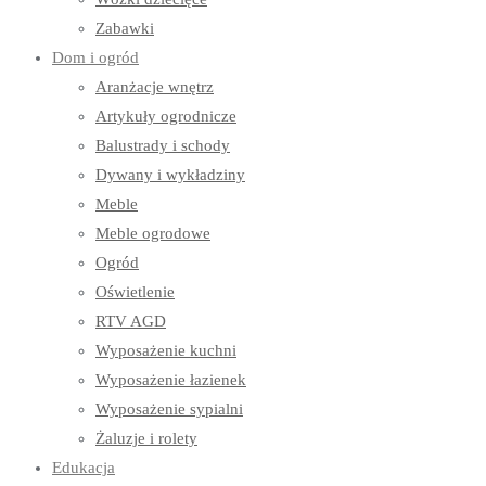
Zabawki
Dom i ogród
Aranżacje wnętrz
Artykuły ogrodnicze
Balustrady i schody
Dywany i wykładziny
Meble
Meble ogrodowe
Ogród
Oświetlenie
RTV AGD
Wyposażenie kuchni
Wyposażenie łazienek
Wyposażenie sypialni
Żaluzje i rolety
Edukacja