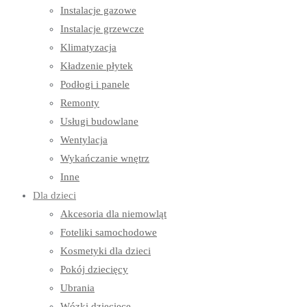
Instalacje gazowe
Instalacje grzewcze
Klimatyzacja
Kładzenie płytek
Podłogi i panele
Remonty
Usługi budowlane
Wentylacja
Wykańczanie wnętrz
Inne
Dla dzieci
Akcesoria dla niemowląt
Foteliki samochodowe
Kosmetyki dla dzieci
Pokój dziecięcy
Ubrania
Wózki dziecięce