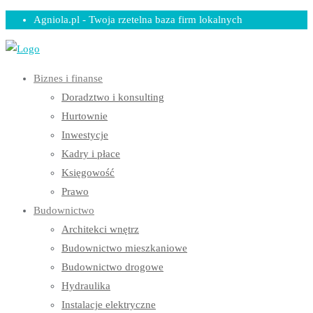
Skip
Agniola.pl - Twoja rzetelna baza firm lokalnych
to
content
Biznes i finanse
Doradztwo i konsulting
Hurtownie
Inwestycje
Kadry i płace
Księgowość
Prawo
Budownictwo
Architekci wnętrz
Budownictwo mieszkaniowe
Budownictwo drogowe
Hydraulika
Instalacje elektryczne