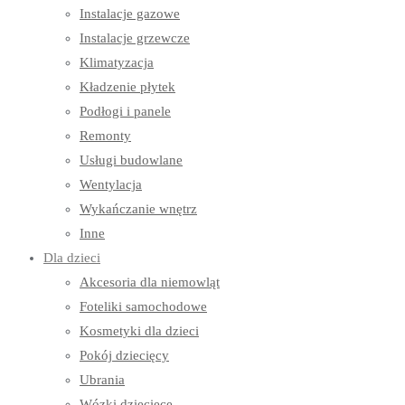
Instalacje gazowe
Instalacje grzewcze
Klimatyzacja
Kładzenie płytek
Podłogi i panele
Remonty
Usługi budowlane
Wentylacja
Wykańczanie wnętrz
Inne
Dla dzieci
Akcesoria dla niemowląt
Foteliki samochodowe
Kosmetyki dla dzieci
Pokój dziecięcy
Ubrania
Wózki dziecięce