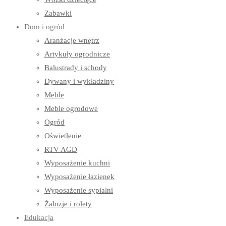
Zabawki
Dom i ogród
Aranżacje wnętrz
Artykuły ogrodnicze
Balustrady i schody
Dywany i wykładziny
Meble
Meble ogrodowe
Ogród
Oświetlenie
RTV AGD
Wyposażenie kuchni
Wyposażenie łazienek
Wyposażenie sypialni
Żaluzje i rolety
Edukacja