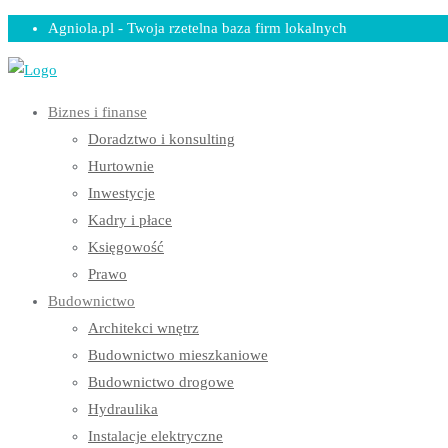
Skip
Agniola.pl - Twoja rzetelna baza firm lokalnych
to
content
Biznes i finanse
Doradztwo i konsulting
Hurtownie
Inwestycje
Kadry i płace
Księgowość
Prawo
Budownictwo
Architekci wnętrz
Budownictwo mieszkaniowe
Budownictwo drogowe
Hydraulika
Instalacje elektryczne