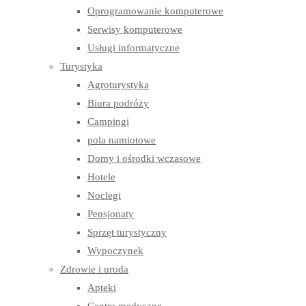
Oprogramowanie komputerowe
Serwisy komputerowe
Usługi informatyczne
Turystyka
Agroturystyka
Biura podróży
Campingi
pola namiotowe
Domy i ośrodki wczasowe
Hotele
Noclegi
Pensjonaty
Sprzęt turystyczny
Wypoczynek
Zdrowie i uroda
Apteki