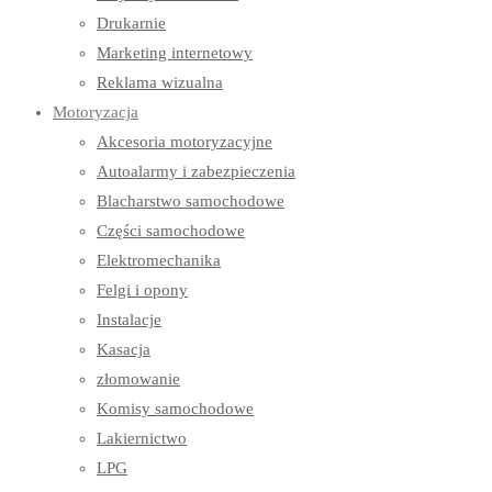
Drukarnie
Marketing internetowy
Reklama wizualna
Motoryzacja
Akcesoria motoryzacyjne
Autoalarmy i zabezpieczenia
Blacharstwo samochodowe
Części samochodowe
Elektromechanika
Felgi i opony
Instalacje
Kasacja
złomowanie
Komisy samochodowe
Lakiernictwo
LPG