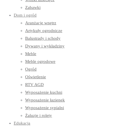
Zabawki
Dom i ogród
Aranżacje wnętrz
Artykuły ogrodnicze
Balustrady i schody
Dywany i wykładziny
Meble
Meble ogrodowe
Ogród
Oświetlenie
RTV AGD
Wyposażenie kuchni
Wyposażenie łazienek
Wyposażenie sypialni
Żaluzje i rolety
Edukacja