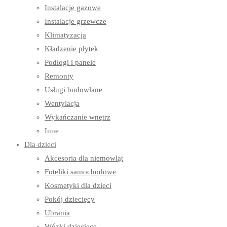
Instalacje gazowe
Instalacje grzewcze
Klimatyzacja
Kładzenie płytek
Podłogi i panele
Remonty
Usługi budowlane
Wentylacja
Wykańczanie wnętrz
Inne
Dla dzieci
Akcesoria dla niemowląt
Foteliki samochodowe
Kosmetyki dla dzieci
Pokój dziecięcy
Ubrania
Wózki dziecięce