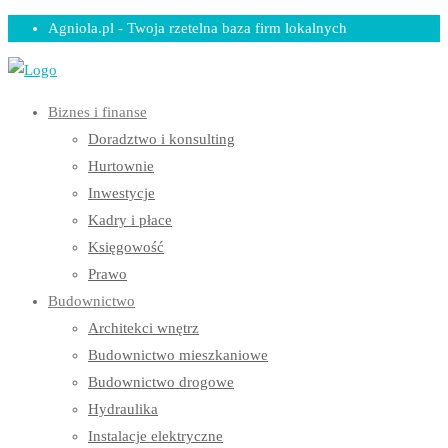
Skip
Agniola.pl - Twoja rzetelna baza firm lokalnych
to
content
Biznes i finanse
Doradztwo i konsulting
Hurtownie
Inwestycje
Kadry i płace
Księgowość
Prawo
Budownictwo
Architekci wnętrz
Budownictwo mieszkaniowe
Budownictwo drogowe
Hydraulika
Instalacje elektryczne