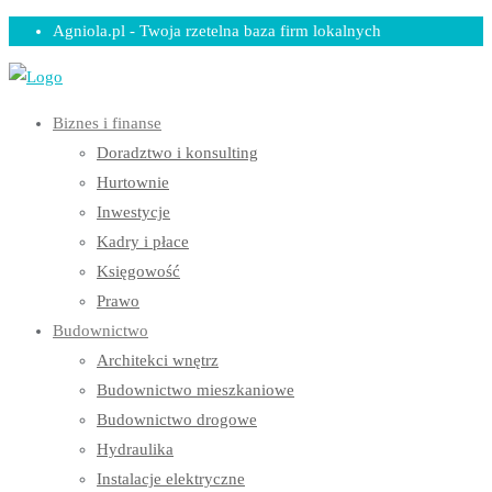
Skip
Agniola.pl - Twoja rzetelna baza firm lokalnych
to
content
Biznes i finanse
Doradztwo i konsulting
Hurtownie
Inwestycje
Kadry i płace
Księgowość
Prawo
Budownictwo
Architekci wnętrz
Budownictwo mieszkaniowe
Budownictwo drogowe
Hydraulika
Instalacje elektryczne