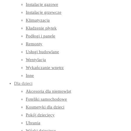
Instalacje gazowe
Instalacje grzewcze
Klimatyzacja
Kładzenie płytek
Podłogi i panele
Remonty
Usługi budowlane
Wentylacja
Wykańczanie wnętrz
Inne
Dla dzieci
Akcesoria dla niemowląt
Foteliki samochodowe
Kosmetyki dla dzieci
Pokój dziecięcy
Ubrania
Wózki dziecięce