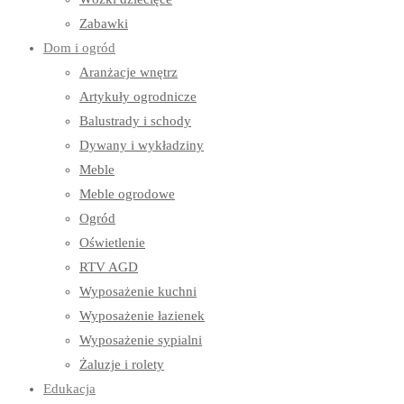
Zabawki
Dom i ogród
Aranżacje wnętrz
Artykuły ogrodnicze
Balustrady i schody
Dywany i wykładziny
Meble
Meble ogrodowe
Ogród
Oświetlenie
RTV AGD
Wyposażenie kuchni
Wyposażenie łazienek
Wyposażenie sypialni
Żaluzje i rolety
Edukacja