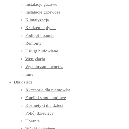
Instalacje gazowe
Instalacje grzewcze
Klimatyzacja
Kładzenie płytek
Podłogi i panele
Remonty
Usługi budowlane
Wentylacja
Wykańczanie wnętrz
Inne
Dla dzieci
Akcesoria dla niemowląt
Foteliki samochodowe
Kosmetyki dla dzieci
Pokój dziecięcy
Ubrania
Wózki dziecięce