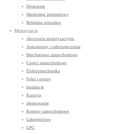
Drukarnie
Marketing internetowy
Reklama wizualna
Motoryzacja
Akcesoria motoryzacyjne
Autoalarmy i zabezpieczenia
Blacharstwo samochodowe
Części samochodowe
Elektromechanika
Felgi i opony
Instalacje
Kasacja
złomowanie
Komisy samochodowe
Lakiernictwo
LPG