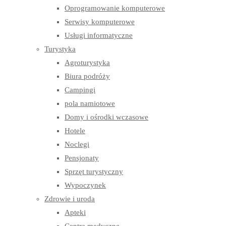
Oprogramowanie komputerowe
Serwisy komputerowe
Usługi informatyczne
Turystyka
Agroturystyka
Biura podróży
Campingi
pola namiotowe
Domy i ośrodki wczasowe
Hotele
Noclegi
Pensjonaty
Sprzęt turystyczny
Wypoczynek
Zdrowie i uroda
Apteki