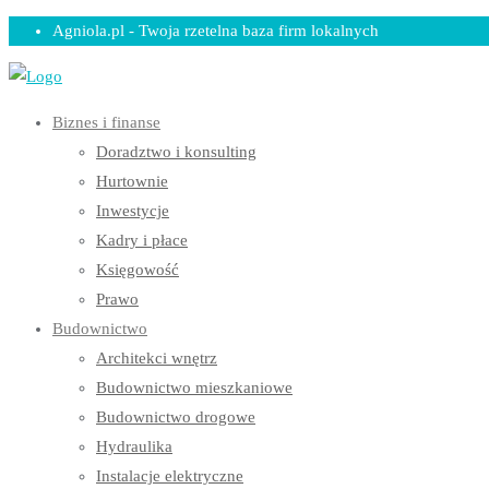
Skip
Agniola.pl - Twoja rzetelna baza firm lokalnych
to
content
Biznes i finanse
Doradztwo i konsulting
Hurtownie
Inwestycje
Kadry i płace
Księgowość
Prawo
Budownictwo
Architekci wnętrz
Budownictwo mieszkaniowe
Budownictwo drogowe
Hydraulika
Instalacje elektryczne