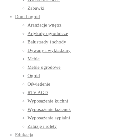
Zabawki
Dom i ogród
Aranżacje wnętrz
Artykuły ogrodnicze
Balustrady i schody
Dywany i wykładziny
Meble
Meble ogrodowe
Ogród
Oświetlenie
RTV AGD
Wyposażenie kuchni
Wyposażenie łazienek
Wyposażenie sypialni
Żaluzje i rolety
Edukacja