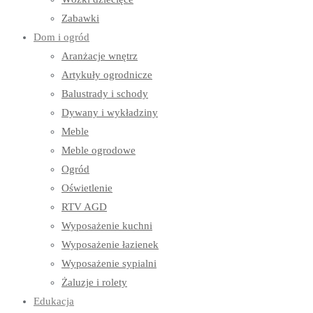
Zabawki
Dom i ogród
Aranżacje wnętrz
Artykuły ogrodnicze
Balustrady i schody
Dywany i wykładziny
Meble
Meble ogrodowe
Ogród
Oświetlenie
RTV AGD
Wyposażenie kuchni
Wyposażenie łazienek
Wyposażenie sypialni
Żaluzje i rolety
Edukacja