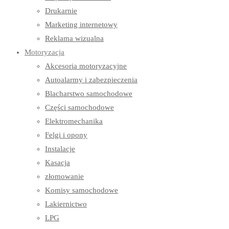
Drukarnie
Marketing internetowy
Reklama wizualna
Motoryzacja
Akcesoria motoryzacyjne
Autoalarmy i zabezpieczenia
Blacharstwo samochodowe
Części samochodowe
Elektromechanika
Felgi i opony
Instalacje
Kasacja
złomowanie
Komisy samochodowe
Lakiernictwo
LPG