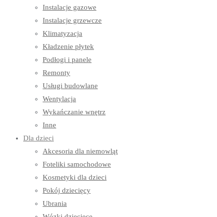
Instalacje gazowe
Instalacje grzewcze
Klimatyzacja
Kładzenie płytek
Podłogi i panele
Remonty
Usługi budowlane
Wentylacja
Wykańczanie wnętrz
Inne
Dla dzieci
Akcesoria dla niemowląt
Foteliki samochodowe
Kosmetyki dla dzieci
Pokój dziecięcy
Ubrania
Wózki dziecięce