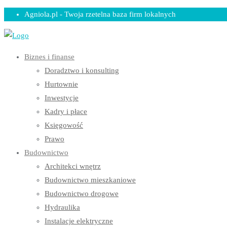
Skip
Agniola.pl - Twoja rzetelna baza firm lokalnych
to
content
Biznes i finanse
Doradztwo i konsulting
Hurtownie
Inwestycje
Kadry i płace
Księgowość
Prawo
Budownictwo
Architekci wnętrz
Budownictwo mieszkaniowe
Budownictwo drogowe
Hydraulika
Instalacje elektryczne