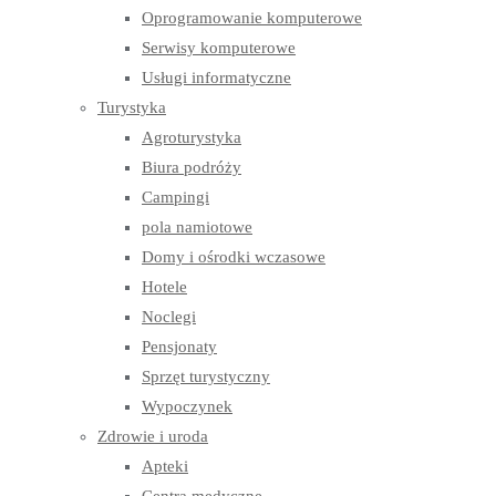
Oprogramowanie komputerowe
Serwisy komputerowe
Usługi informatyczne
Turystyka
Agroturystyka
Biura podróży
Campingi
pola namiotowe
Domy i ośrodki wczasowe
Hotele
Noclegi
Pensjonaty
Sprzęt turystyczny
Wypoczynek
Zdrowie i uroda
Apteki