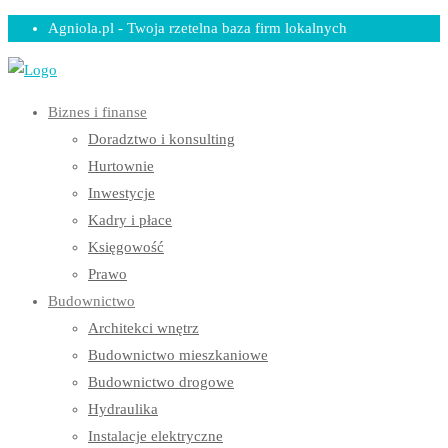
Skip
Agniola.pl - Twoja rzetelna baza firm lokalnych
to
content
Biznes i finanse
Doradztwo i konsulting
Hurtownie
Inwestycje
Kadry i płace
Księgowość
Prawo
Budownictwo
Architekci wnętrz
Budownictwo mieszkaniowe
Budownictwo drogowe
Hydraulika
Instalacje elektryczne