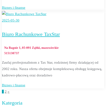
Biznes i finanse
2025-05-30
Biuro Rachunkowe TaxStar
Na Bagnie 1, 05-091 Ząbki, mazowieckie
515130737
Zaufaj profesjonalistom z Tax Star, rodzinnej firmy działającej od
2002 roku. Nasza oferta obejmuje kompleksową obsługę księgową,
kadrowo-płacową oraz doradztwo
Biznes i finanse
1
2
»
Stronicowanie
Kategoria