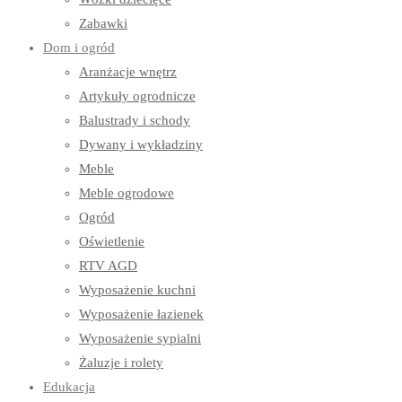
Zabawki
Dom i ogród
Aranżacje wnętrz
Artykuły ogrodnicze
Balustrady i schody
Dywany i wykładziny
Meble
Meble ogrodowe
Ogród
Oświetlenie
RTV AGD
Wyposażenie kuchni
Wyposażenie łazienek
Wyposażenie sypialni
Żaluzje i rolety
Edukacja