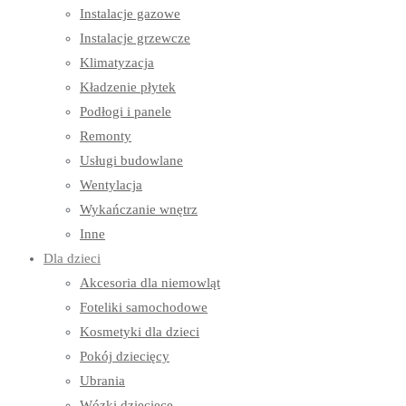
Instalacje gazowe
Instalacje grzewcze
Klimatyzacja
Kładzenie płytek
Podłogi i panele
Remonty
Usługi budowlane
Wentylacja
Wykańczanie wnętrz
Inne
Dla dzieci
Akcesoria dla niemowląt
Foteliki samochodowe
Kosmetyki dla dzieci
Pokój dziecięcy
Ubrania
Wózki dziecięce