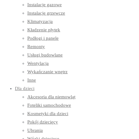
Instalacje gazowe
Instalacje grzewcze
Klimatyzacja
Kładzenie płytek
Podłogi i panele
Remonty
Usługi budowlane
Wentylacja
Wykańczanie wnętrz
Inne
Dla dzieci
Akcesoria dla niemowląt
Foteliki samochodowe
Kosmetyki dla dzieci
Pokój dziecięcy
Ubrania
Wózki dziecięce