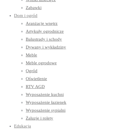
Zabawki
Dom i ogród
Aranżacje wnętrz
Artykuły ogrodnicze
Balustrady i schody
Dywany i wykładziny
Meble
Meble ogrodowe
Ogród
Oświetlenie
RTV AGD
Wyposażenie kuchni
Wyposażenie łazienek
Wyposażenie sypialni
Żaluzje i rolety
Edukacja