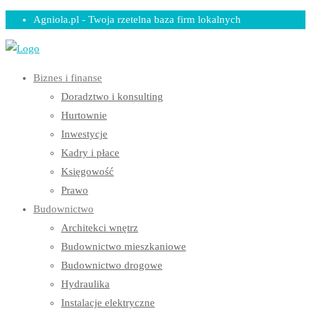
Skip
Agniola.pl - Twoja rzetelna baza firm lokalnych
to
content
Biznes i finanse
Doradztwo i konsulting
Hurtownie
Inwestycje
Kadry i płace
Księgowość
Prawo
Budownictwo
Architekci wnętrz
Budownictwo mieszkaniowe
Budownictwo drogowe
Hydraulika
Instalacje elektryczne