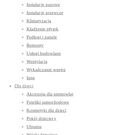
Instalacje gazowe
Instalacje grzewcze
Klimatyzacja
Kładzenie płytek
Podłogi i panele
Remonty
Usługi budowlane
Wentylacja
Wykańczanie wnętrz
Inne
Dla dzieci
Akcesoria dla niemowląt
Foteliki samochodowe
Kosmetyki dla dzieci
Pokój dziecięcy
Ubrania
Wózki dziecięce