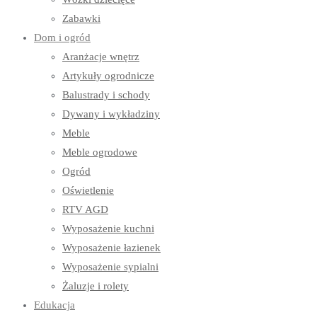
Zabawki
Dom i ogród
Aranżacje wnętrz
Artykuły ogrodnicze
Balustrady i schody
Dywany i wykładziny
Meble
Meble ogrodowe
Ogród
Oświetlenie
RTV AGD
Wyposażenie kuchni
Wyposażenie łazienek
Wyposażenie sypialni
Żaluzje i rolety
Edukacja