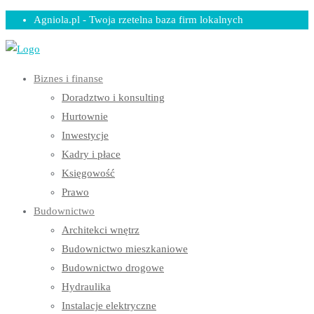
Skip
Agniola.pl - Twoja rzetelna baza firm lokalnych
to
content
Biznes i finanse
Doradztwo i konsulting
Hurtownie
Inwestycje
Kadry i płace
Księgowość
Prawo
Budownictwo
Architekci wnętrz
Budownictwo mieszkaniowe
Budownictwo drogowe
Hydraulika
Instalacje elektryczne