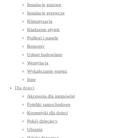
Instalacje gazowe
Instalacje grzewcze
Klimatyzacja
Kładzenie płytek
Podłogi i panele
Remonty
Usługi budowlane
Wentylacja
Wykańczanie wnętrz
Inne
Dla dzieci
Akcesoria dla niemowląt
Foteliki samochodowe
Kosmetyki dla dzieci
Pokój dziecięcy
Ubrania
Wózki dziecięce