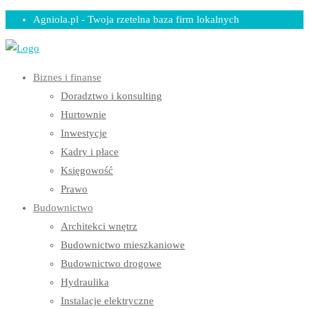
Skip
Agniola.pl - Twoja rzetelna baza firm lokalnych
to
content
Biznes i finanse
Doradztwo i konsulting
Hurtownie
Inwestycje
Kadry i płace
Księgowość
Prawo
Budownictwo
Architekci wnętrz
Budownictwo mieszkaniowe
Budownictwo drogowe
Hydraulika
Instalacje elektryczne