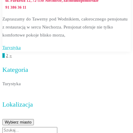
ul. Parkowa 12, 72-350 Niechorze, zachodniopomorskie
91 386 36 11
Zapraszamy do Tawerny pod Wodnikiem, całorocznego pensjonatu
z restauracją w sercu Niechorza. Pensjonat oferuje nie tylko
komfortowe pokoje blisko morza,
Turystyka
1
2
»
Stronicowanie
Kategoria
wpisów
Turystyka
Lokalizacja
Wybierz miasto