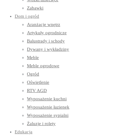
Zabawki
Dom i ogród
Aranżacje wnętrz
Artykuły ogrodnicze
Balustrady i schody
Dywany i wykładziny
Meble
Meble ogrodowe
Ogród
Oświetlenie
RTV AGD
Wyposażenie kuchni
Wyposażenie łazienek
Wyposażenie sypialni
Żaluzje i rolety
Edukacja