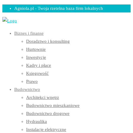
Skip
Agniola.pl - Twoja rzetelna baza firm lokalnych
to
content
Biznes i finanse
Doradztwo i konsulting
Hurtownie
Inwestycje
Kadry i płace
Księgowość
Prawo
Budownictwo
Architekci wnętrz
Budownictwo mieszkaniowe
Budownictwo drogowe
Hydraulika
Instalacje elektryczne