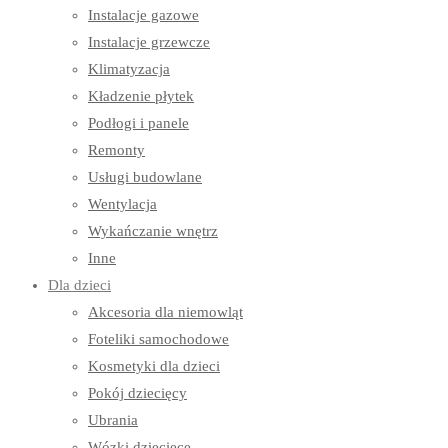
Instalacje gazowe
Instalacje grzewcze
Klimatyzacja
Kładzenie płytek
Podłogi i panele
Remonty
Usługi budowlane
Wentylacja
Wykańczanie wnętrz
Inne
Dla dzieci
Akcesoria dla niemowląt
Foteliki samochodowe
Kosmetyki dla dzieci
Pokój dziecięcy
Ubrania
Wózki dziecięce