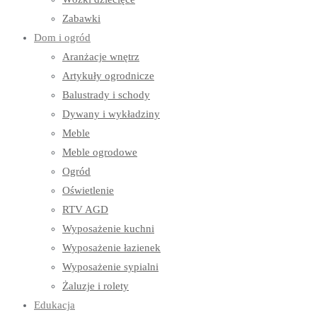
Zabawki
Dom i ogród
Aranżacje wnętrz
Artykuły ogrodnicze
Balustrady i schody
Dywany i wykładziny
Meble
Meble ogrodowe
Ogród
Oświetlenie
RTV AGD
Wyposażenie kuchni
Wyposażenie łazienek
Wyposażenie sypialni
Żaluzje i rolety
Edukacja